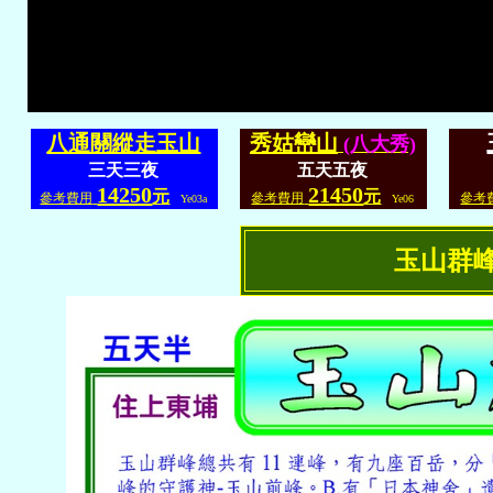
八通關縱走玉山
秀姑巒山
(八大秀)
三天三夜
五天五夜
14250
21450
元
元
參考費用
參考費用
參考
Ye03a
Ye06
玉山群