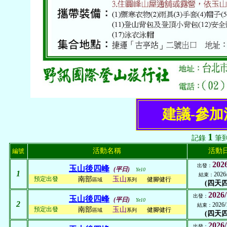
建議-參
1
記錄
筆
活動名稱
活動
編號
2026
出發：
玉山後四峰
(平日)
Ye10
1
2026
結束：
預定出發
南部
玉山
健腳健行
區域
系列
(四天四
2026/
出發：
玉山後四峰
(平日)
Ye10
2
2026/
結束：
預定出發
南部
玉山
健腳健行
區域
系列
(四天四
2026/
出發：