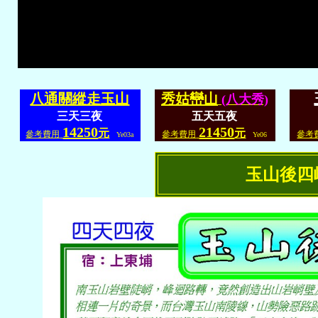
八通關縱走玉山
秀姑巒山
(八大秀)
三天三夜
五天五夜
14250
21450
元
元
參考費用
參考費用
參考
Ye03a
Ye06
玉山後四