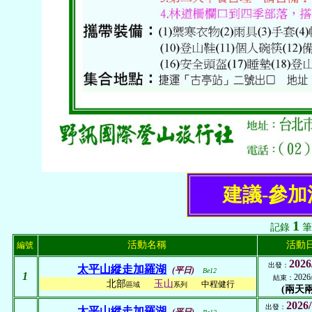
建議-參
1
記錄
筆
活動名稱
活動
編號
2026
出發：
太平山縱走加羅湖
(平日)
Be12
1
2026
結束：
北部
玉山
中程健行
區域
系列
(兩天兩
2026/
出發：
太平山縱走加羅湖