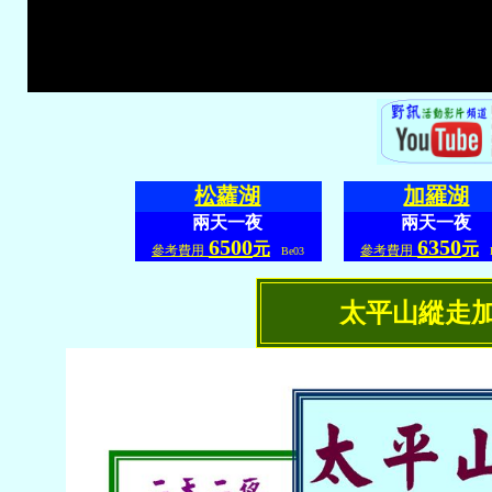
松蘿湖
加羅湖
兩天一夜
兩天一夜
6500
6350
元
元
參考費用
參考費用
Be03
B
太平山縱走