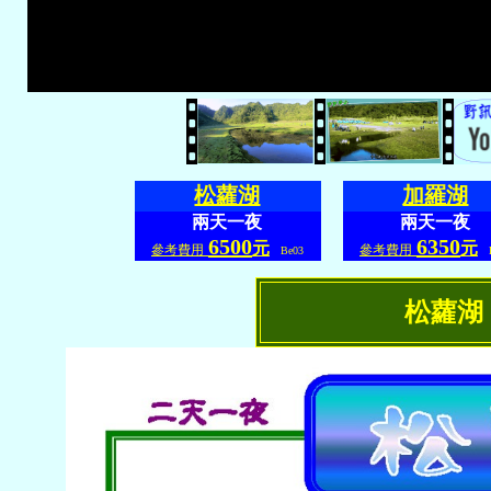
松蘿湖
加羅湖
兩天一夜
兩天一夜
6500
6350
元
元
參考費用
參考費用
Be03
B
松蘿湖