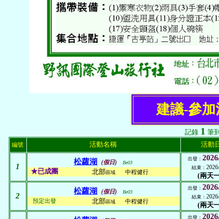
建議-參
1
記錄
筆
活動名稱
活動
編號
2026
出發：
松蘿湖
(假日)
Be03
1
2026
結束：
★已成團
北部
中程健行
區域
(兩天一
2026
出發：
松蘿湖
(假日)
Be03
2
2026
結束：
預定出發
北部
中程健行
區域
(兩天一
2026
出發：