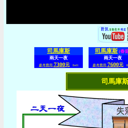
司馬庫斯
司馬庫斯
(春節
兩天一夜
兩天一夜
7300
7600
元
元
參考費用
參考費用
Be01
Be
司馬庫