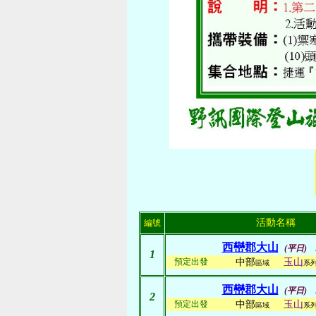
活動名稱
編號
西巒郡大山
(平日)
1
預定出發
中部
玉山
區域
系
西巒郡大山
(平日)
2
預定出發
中部
玉山
區域
系