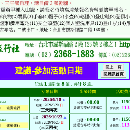
建議-參加活動日期
1
8
8
記錄
筆到第
筆，共計
筆。
活動日期
出發時間
活動費
2026/9/18
出發：
五
08:00
115
Zh18
出發：
費用：
2026/9/20
日
結束：
113
捷運古亭站2號出口
健腳健行
列
會員價：
(三天兩夜)
2026/10/23
出發：
五
08:00
115
Zh18
出發：
費用：
2026/10/25
日
結束：
113
捷運古亭站2號出口
健腳健行
列
會員價：
(三天兩夜)