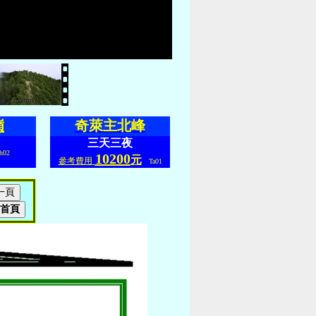
嶺
奇萊主北峰
三天三夜
02
10200
元
參考費用
Ta01