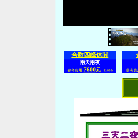
合歡四峰休閒
兩天兩夜
7600
元
參考費用
參考費
Zh03-b