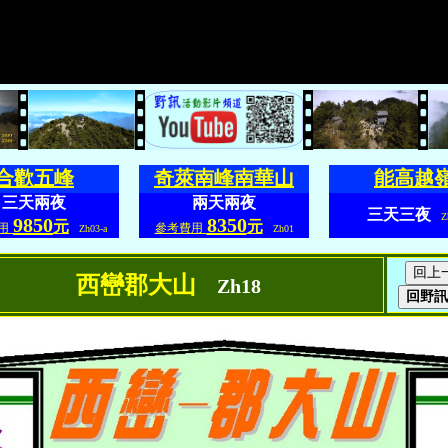
合歡五峰
奇萊南峰南華山
能高越
三天兩夜
兩天兩夜
三天三夜
Zh
9850
8350
元
元
用
參考費用
Zh03-a
Zh01
西巒郡大山
Zh18