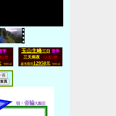
玉山主峰
雪季
三日
雪季
三天兩夜
配1嚮
5人配1嚮
12950
元
元
參考費用
Ye01-a1
Ye02-a1