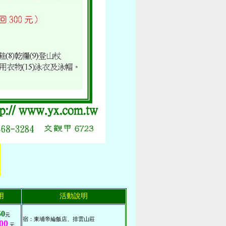
用
活動說明
50
元
宿：東埔帝綸飯店、排雲山莊
00
元