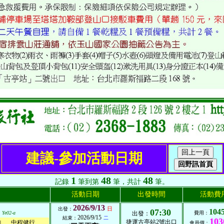
建議-參加活動日期
1
48
48
記錄
筆到第
筆，共計
筆。
活動日期
出發時間
活動費
2026/9/13
日
出發：
07:30
104
Ye02-a
出發：
費用：
2026/9/15
結束：
二
103
捷運古亭站2號出口
中程健行
列
會員價：