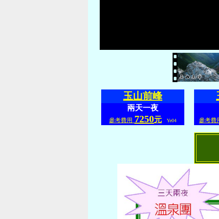
玉山前峰
兩天一夜
7250
元
參考費用
參考費
Ye04