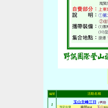
活動名稱
編號
玉山主峰三日
(平日)
1
預定出發
南部
玉山
區域
系