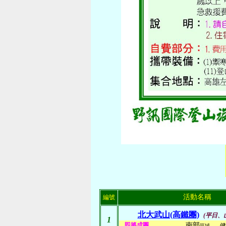
活動名稱
編號
北大武山(高鐵團)
(平日、
1
即將成團
南部
健
區域