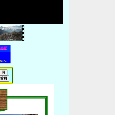
團
春節
a01a1