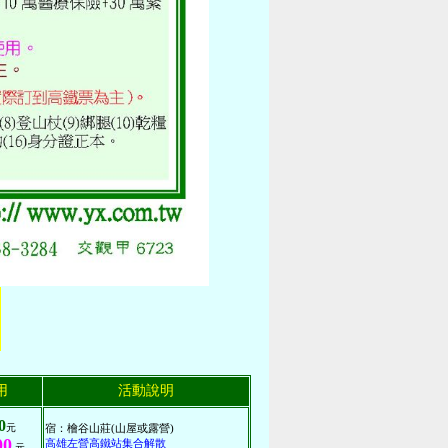
用
活動說明
0
元
宿：檜谷山莊(山屋或露營)
00
高雄左營高鐵站集合解散
元