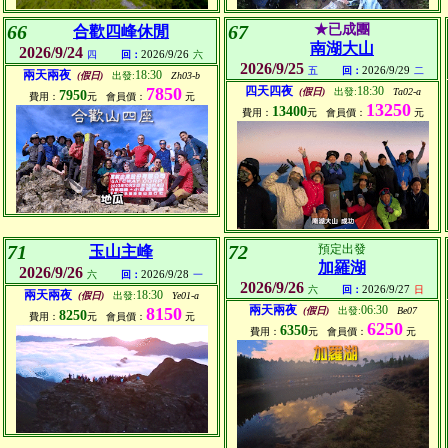
66
67
★已成團
合歡四峰休閒
南湖大山
2026/9/24
2026/9/26
四
回：
六
2026/9/25
2026/9/29
五
回：
二
兩天兩夜
18:30
(假日)
出發:
Zh03-b
7850
四天四夜
18:30
(假日)
出發:
Ta02-a
7950
費用：
元
會員價：
元
13250
13400
費用：
元
會員價：
元
71
72
預定出發
玉山主峰
加羅湖
2026/9/26
2026/9/28
六
回：
一
2026/9/26
2026/9/27
六
回：
日
兩天兩夜
18:30
(假日)
出發:
Ye01-a
兩天兩夜
06:30
8150
(假日)
出發:
Be07
8250
費用：
元
會員價：
元
6250
6350
費用：
元
會員價：
元