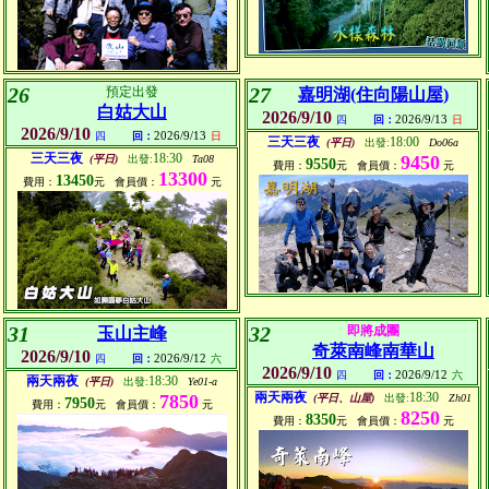
26
27
預定出發
嘉明湖(住向陽山屋)
白姑大山
2026/9/10
2026/9/13
四
回：
日
2026/9/10
2026/9/13
四
回：
日
三天三夜
18:00
(平日)
出發:
Do06a
三天三夜
18:30
9450
(平日)
出發:
Ta08
9550
費用：
元
會員價：
元
13300
13450
費用：
元
會員價：
元
31
32
即將成團
玉山主峰
奇萊南峰南華山
2026/9/10
2026/9/12
四
回：
六
2026/9/10
2026/9/12
四
回：
六
兩天兩夜
18:30
(平日)
出發:
Ye01-a
兩天兩夜
18:30
7850
(平日、山屋)
出發:
Zh01
7950
費用：
元
會員價：
元
8250
8350
費用：
元
會員價：
元