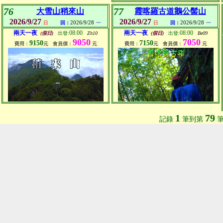
76
77
大雪山稍來山
霞喀羅古道鵝公髻山
2026/9/27
2026/9/27
2026/9/28
2026/9/28
日
回：
一
日
回：
一
兩天一夜
08:00
兩天一夜
08:00
(假日)
出發:
Zh10
(假日)
出發:
Be09
9050
7050
9150
7150
費用：
元
會員價：
元
費用：
元
會員價：
元
1
79
記錄
筆到第
筆