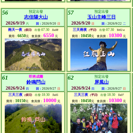
56
57
預定出發
預定出發
志佳陽大山
玉山主峰三日
2026/9/19
2026/9/20
2026/9/20
2026/9/22
六
回：
日
日
回：
二
兩天一夜
07:30
三天兩夜
07:30
(假日)
出發:
Xu08
(平日)
出發:
Ye02-a
6550
10300
6650
10450
費用：
元
會員價：
元
費用：
元
會員價：
元
61
62
即將成團
預定出發
鈴鳴閂山
屏風山
2026/9/24
2026/9/24
2026/9/27
2026/9/27
四
回：
日
四
回：
日
三天三夜
18:30
三天三夜
18:30
(假日)
出發:
Ta05
(平日)
出發:
Ta07
10000
10300
10150
10450
費用：
元
會員價：
元
費用：
元
會員價：
元