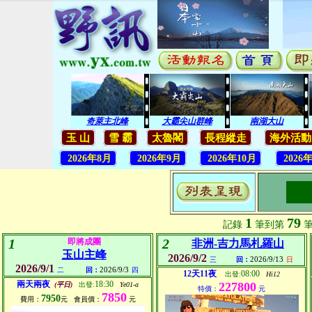
奇萊主北峰
大霸尖山群峰
南湖大山
玉 山
雪 霸
太魯閣
長程縱走
海外活
2026年8月
2026年9月
2026年10月
2026
1
79
記錄
筆到第
筆
1
2
即將成團
非洲-吉力馬札羅山
玉山主峰
2026/9/2
2026/9/13
三
回：
日
2026/9/1
2026/9/3
二
回：
四
12天11夜
08:00
出發:
Hi12
兩天兩夜
18:30
227800
(平日)
出發:
Ye01-a
特價：
元
7850
7950
費用：
元
會員價：
元