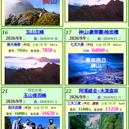
16
17
玉山主峰
神山(豪華團)晚班機
2026/9/8
2026/9/9
2026/9/10
2026/9/15
二
回：
四
三
回：
二
兩天兩夜
18:30
七天六夜
18:50
(平日)
出發:
Ye01-a
(平日)
出發:
Hi01a2
7850
64800
7950
費用：
元
會員價：
元
特價：
元
21
22
預定出發
阿溪縱走+水漾森林
玉山後四峰
2026/9/9
2026/9/12
三
回：
六
2026/9/9
2026/9/13
三
回：
日
三天三夜
18:30
(平日、露營)
出發:
Na04
四天四夜
18:30
11250
(平日)
出發:
Ye10
11400
費用：
元
會員價：
元
16650
16800
費用：
元
會員價：
元