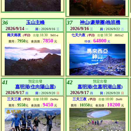
36
37
玉山主峰
神山(豪華團)晚班機
2026/9/14
2026/9/16
2026/9/16
2026/9/22
一
回：
三
三
回：
二
兩天兩夜
18:30
七天六夜
18:50
(平日)
出發:
Ye01-a
(平日)
出發:
Hi01a2
7850
64800
7950
費用：
元
會員價：
元
特價：
元
41
42
預定出發
預定出發
嘉明湖(住向陽山屋)
嘉明湖(住嘉明湖山屋)
2026/9/17
2026/9/17
2026/9/20
2026/9/20
四
回：
日
四
回：
日
三天三夜
18:00
三天三夜
18:00
(平日)
出發:
Do06a
(平日)
出發:
Do06
9450
10200
9550
10350
費用：
元
會員價：
元
費用：
元
會員價：
元