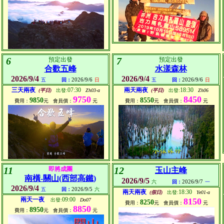
6
7
預定出發
預定出發
合歡五峰
水漾森林
2026/9/4
2026/9/4
2026/9/6
2026/9/6
五
回：
日
五
回：
日
三天兩夜
07:30
兩天兩夜
18:30
(平日)
出發:
Zh03-a
(平日)
出發:
Zh06
9750
8450
9850
8550
費用：
元
會員價：
元
費用：
元
會員價：
元
11
12
即將成團
玉山主峰
南橫-關山(西部高鐵)
2026/9/5
2026/9/7
六
回：
一
2026/9/4
2026/9/5
五
回：
六
兩天兩夜
18:30
(假日)
出發:
Ye01-a
兩天一夜
09:00
8150
出發:
Do07
8250
費用：
元
會員價：
元
8850
8950
費用：
元
會員價：
元