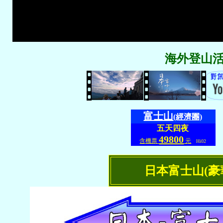
海外登山活
富士山
(經濟團)
五天四夜
49800
含機票
元
Hi02
日本富士山(豪